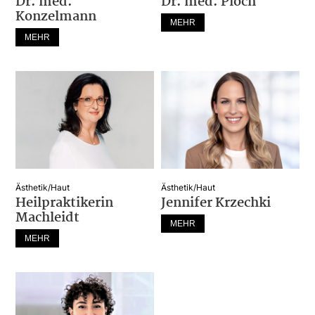
Dr. med.
Dr. med. Pioch
Konzelmann
MEHR
MEHR
Ästhetik/Haut
Ästhetik/Haut
Heilpraktikerin
Jennifer Krzechki
Machleidt
MEHR
MEHR