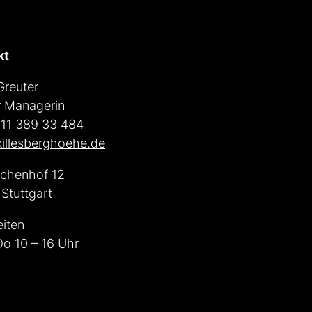
kt
 Greuter
r Managerin
11 389 33 484
illesberghoehe.de
chenhof 12
Stuttgart
iten
o 10 – 16 Uhr